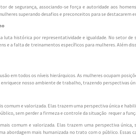
r de segurança, associando-se força e autoridade aos homens.
ulheres superando desafios e preconceitos para se destacarem e
ho
luta histórica por representatividade e igualdade. No setor de 
s e a falta de treinamentos específicos para mulheres. Além dis
usão em todos os níveis hierárquicos. As mulheres ocupam posiçõe
enriquece nosso ambiente de trabalho, trazendo perspectivas única
s comum e valorizada. Elas trazem uma perspectiva única e habil
lico, sem perder a firmeza e controle da situação requer a funç
mais comum e valorizada. Elas trazem uma perspectiva única, 
uma abordagem mais humanizada no trato com o público. Essas car