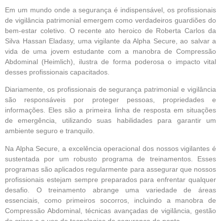
Em um mundo onde a segurança é indispensável, os profissionais
de vigilância patrimonial emergem como verdadeiros guardiões do
bem-estar coletivo. O recente ato heroico de Roberta Carlos da
Silva Hassan Eladasy, uma vigilante da Alpha Secure, ao salvar a
vida de uma jovem estudante com a manobra de Compressão
Abdominal (Heimlich), ilustra de forma poderosa o impacto vital
desses profissionais capacitados.
Diariamente, os profissionais de segurança patrimonial e vigilância
são responsáveis por proteger pessoas, propriedades e
informações. Eles são a primeira linha de resposta em situações
de emergência, utilizando suas habilidades para garantir um
ambiente seguro e tranquilo.
Na Alpha Secure, a excelência operacional dos nossos vigilantes é
sustentada por um robusto programa de treinamentos. Esses
programas são aplicados regularmente para assegurar que nossos
profissionais estejam sempre preparados para enfrentar qualquer
desafio. O treinamento abrange uma variedade de áreas
essenciais, como primeiros socorros, incluindo a manobra de
Compressão Abdominal, técnicas avançadas de vigilância, gestão
de crises e o uso de tecnologias de segurança de ponta.