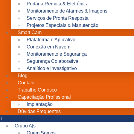
Portaria Remota & Eletrônica
Monitoramento de Alarmes & Imagens
Serviços de Pronta Resposta
Projetos Especiais & Manutenção
Smart Cam
Plataforma e Aplicativo​
Conexão em Nuvem​
Monitoramento e Segurança​
Segurança Colaborativa
Analítico e Investigativo
Blog
Contato
Trabalhe Conosco
Capacitação Profissional
Implantação
Dúvidas Frequentes
Grupo A|s
Quem Somos