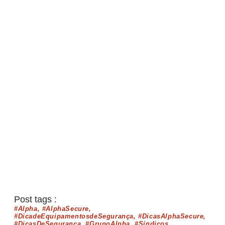
Post tags :
#Alpha
,
#AlphaSecure
,
#DicadeEquipamentosdeSegurança
,
#DicasAlphaSecure
,
#DicasDeSegurança
,
#GrupoAlpha
,
#Síndicos
,