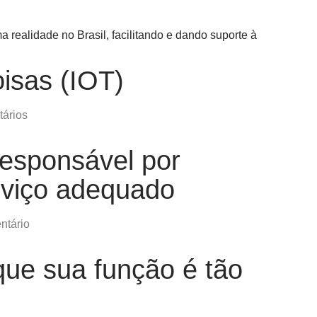
oisas (IOT)
ários
responsável por
erviço adequado
tário
que sua função é tão